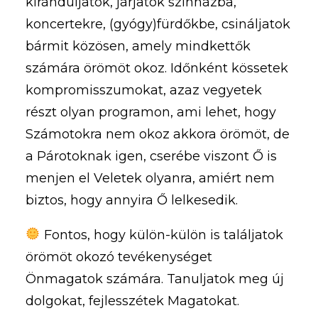
kiránduljatok, járjatok színházba,
koncertekre, (gyógy)fürdőkbe, csináljatok
bármit közösen, amely mindkettők
számára örömöt okoz. Időnként kössetek
kompromisszumokat, azaz vegyetek
részt olyan programon, ami lehet, hogy
Számotokra nem okoz akkora örömöt, de
a Párotoknak igen, cserébe viszont Ő is
menjen el Veletek olyanra, amiért nem
biztos, hogy annyira Ő lelkesedik.
Fontos, hogy külön-külön is találjatok
örömöt okozó tevékenységet
Önmagatok számára. Tanuljatok meg új
dolgokat, fejlesszétek Magatokat.