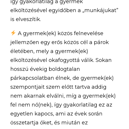
így gyakorlatilag a gyermek
elköltözésével egyidőben a „munkájukat”
is elveszítik.
A gyermek(ek) közös felnevelése
jellemzően egy erős közös cél a párok
életében, mely a gyermek(ek)
elköltözésével okafogyottá válik. Sokan
hosszú évekig boldogtalan
párkapcsolatban élnek, de gyermek(ek)
szempontjait szem előtt tartva addig
nem akarnak elválni, míg a gyermek(ek)
fel nem nő(nek), így gyakorlatilag ez az
egyetlen kapocs, ami az évek során
összetartja őket, és miután ez