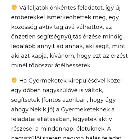
Vállaljatok önkéntes feladatot, így új
emberekkel ismerkedhettek meg, egy
közösség aktív tagjává válhattok, az
önzetlen segítségnyújtás érzése mindig
legalább annyit ad annak, aki segít, mint
aki azt kapja, kívánom, hogy ezt az érzést
minél többször átélhessétek.
Ha Gyermeketek kirepülésével közel
egyidőben nagyszülővé is váltok,
segítsetek (fontos azonban, hogy úgy,
ahogy Nekik jó) a Gyermeketeknek a
feladatai ellátásában, legyetek aktív
részesei a mindennapi életüknek. A
nagyszülői szerep nagyon hálás feladat,