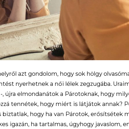
lyről azt gondolom, hogy sok hölgy olvasómat 
ntést nyerhetnek a női lélek zegzugába. Uraim
 -, újra elmondanátok a Párotoknak, hogy mil
zá tennétek, hogy miért is látjátok annak? Per
s biztatlak, hogy ha van Párotok, erősítséte
ékes igazán, ha tartalmas, úgyhogy javaslom, e