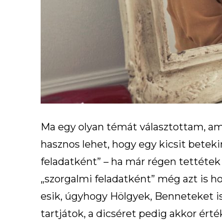
Ma egy olyan témát választottam, ame
hasznos lehet, hogy egy kicsit beteki
feladatként” – ha már régen tettétek
„szorgalmi feladatként” még azt is hoz
esik, úgyhogy Hölgyek, Benneteket i
tartjátok, a dicséret pedig akkor ért