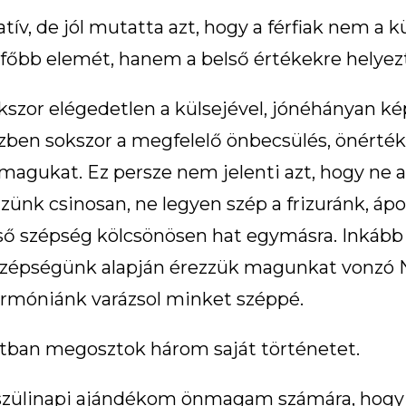
v, de jól mutatta azt, hogy a férfiak nem a k
főbb elemét, hanem a belső értékekre helyezt
kszor elégedetlen a külsejével, jónéhányan k
özben sokszor a megfelelő önbecsülés, önérték
nmagukat. Ez persze nem jelenti azt, hogy ne 
ünk csinosan, ne legyen szép a frizuránk, ápol
ülső szépség kölcsönösen hat egymásra. Inkáb
ső szépségünk alapján érezzük magunkat vonzó
rmóniánk varázsol minket széppé.
latban megosztok három saját történetet.
 szülinapi ajándékom önmagam számára, hogy e