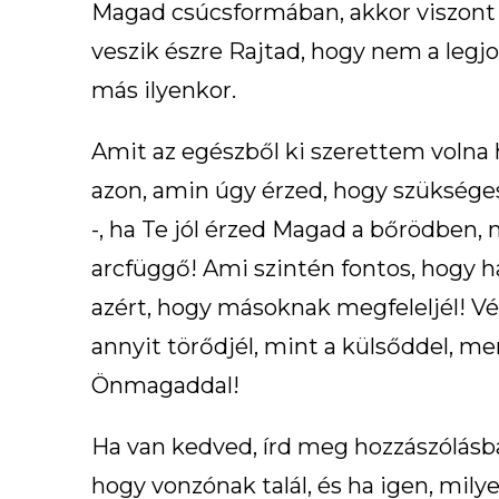
Magad csúcsformában, akkor viszont 
veszik észre Rajtad, hogy nem a legj
más ilyenkor.
Amit az egészből ki szerettem volna 
azon, amin úgy érzed, hogy szükséges,
-, ha Te jól érzed Magad a bőrödben, 
arcfüggő! Ami szintén fontos, hogy 
azért, hogy másoknak megfeleljél! Vé
annyit törődjél, mint a külsőddel, m
Önmagaddal!
Ha van kedved, írd meg hozzászólásba
hogy vonzónak talál, és ha igen, mily