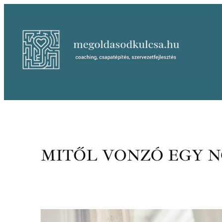
Ugrás
a
tartalomhoz
MITŐL VONZÓ EGY N