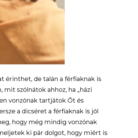
érinthet, de talán a férfiaknak is
, mit szólnátok ahhoz, ha „házi
yen vonzónak tartjátok Őt és
sze a dicséret a férfiaknak is jól
k meg, hogy még mindig vonzónak
meljetek ki pár dolgot, hogy miért is