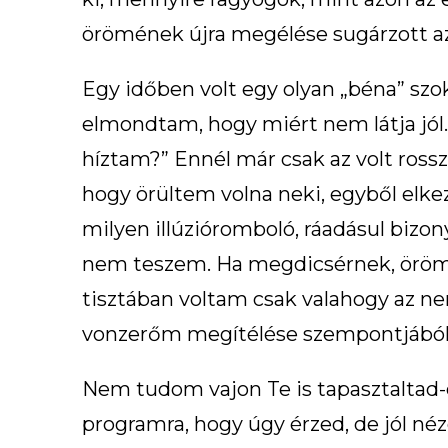
örömének újra megélése sugárzott az
Egy időben volt egy olyan „béna” s
elmondtam, hogy miért nem látja jól.
híztam?” Ennél már csak az volt ros
hogy örültem volna neki, egyből elke
milyen illúzióromboló, ráadásul biz
nem teszem. Ha megdicsérnek, örömm
tisztában voltam csak valahogy az n
vonzerőm megítélése szempontjából,
Nem tudom vajon Te is tapasztaltad-e
programra, hogy úgy érzed, de jól né