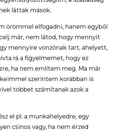
nek láttak mások.
tam örömmel elfogadni, hanem egyből
ccelj már, nem látod, hogy mennyit
gy mennyire vonzónak tart, ahelyett,
ívta rá a figyelmemet, hogy ez
 észre, ha nem említem meg. Ma már
ékeimmel szerintem korábban is
ivel többet számítanak azok a
sz el pl. a munkahelyedre, egy
lyen csinos vagy, ha nem érzed