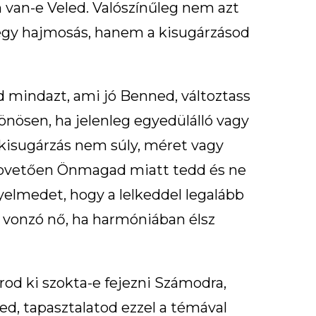
van-e Veled. Valószínűleg nem azt
 egy hajmosás, hanem a kisugárzásod
d mindazt, ami jó Benned, változtass
önösen, ha jelenleg egyedülálló vagy
ó kisugárzás nem súly, méret vagy
alapvetően Önmagad miatt tedd és ne
yelmedet, hogy a lelkeddel legalább
, vonzó nő, ha harmóniában élsz
od ki szokta-e fejezni Számodra,
ed, tapasztalatod ezzel a témával