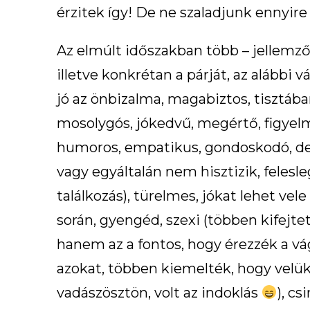
érzitek így! De ne szaladjunk ennyire
Az elmúlt időszakban több – jellemzőe
illetve konkrétan a párját, az alábbi
jó az önbizalma, magabiztos, tisztába
mosolygós, jókedvű, megértő, figyelm
humoros, empatikus, gondoskodó, de
vagy egyáltalán nem hisztizik, feles
találkozás), türelmes, jókat lehet vel
során, gyengéd, szexi (többen kifejt
hanem az a fontos, hogy érezzék a vág
azokat, többen kiemelték, hogy velük
vadászösztön, volt az indoklás
), cs