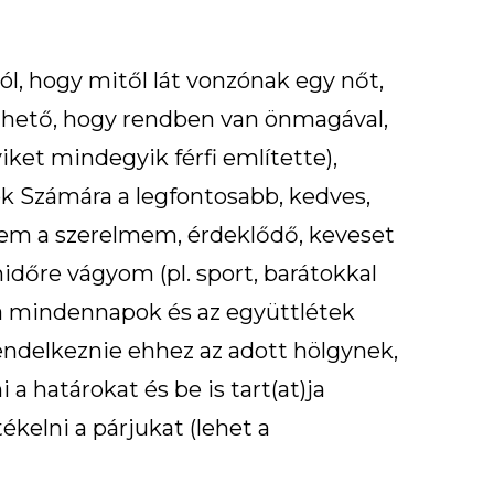
ól, hogy mitől lát vonzónak egy nőt,
rezhető, hogy rendben van önmagával,
iket mindegyik férfi említette),
ok Számára a legfontosabb, kedves,
em a szerelmem, érdeklődő, keveset
dőre vágyom (pl. sport, barátokkal
ez a mindennapok és az együttlétek
endelkeznie ehhez az adott hölgynek,
a határokat és be is tart(at)ja
kelni a párjukat (lehet a