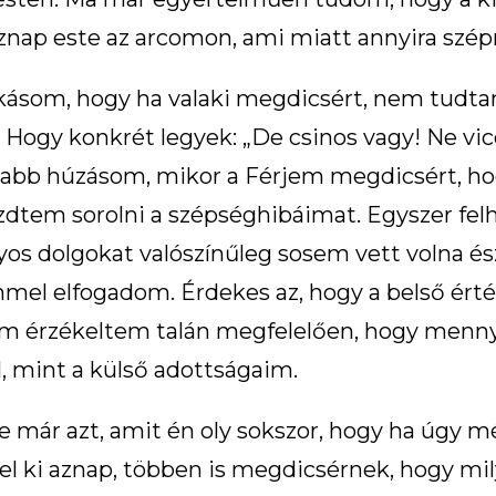
nap este az arcomon, ami miatt annyira szép
zokásom, hogy ha valaki megdicsért, nem tud
 Hogy konkrét legyek: „De csinos vagy! Ne vi
szabb húzásom, mikor a Férjem megdicsért, ho
zdtem sorolni a szépséghibáimat. Egyszer felh
onyos dolgokat valószínűleg sosem vett volna
el elfogadom. Érdekes az, hogy a belső ért
em érzékeltem talán megfelelően, hogy menny
 mint a külső adottságaim.
 már azt, amit én oly sokszor, hogy ha úgy mé
zel ki aznap, többen is megdicsérnek, hogy mi