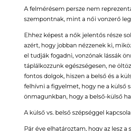
A felmérésem persze nem reprezentatí
szempontnak, mint a női vonzerő leg
Ehhez képest a nők jelentős része so
azért, hogy jobban nézzenek ki, mik
el tudják fogadni, vonzónak lássák ö
táplálkozzunk egészségesen, ne öltözz
fontos dolgok, hiszen a belső és a k
felhívni a figyelmet, hogy ne a kül
önmagunkban, hogy a belső-külső ha
A külső vs. belső szépséggel kapcso
Pár éve elhatároztam, hogy az lesz a