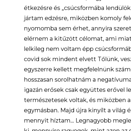
étkezésre és „csúcsformába lendülök”
jártam edzésre, miközben komoly fel
nyomomba sem érhet, annyira szeretem
elérnem a kitűzött célomat, ami mia
lelkileg nem voltam épp csúcsformába
covid sok mindent elvett Tőlünk, vesz
egyszerre kellett megfelelnünk szám
hosszasan sorolhatnám a negatívumai
igazán erősek csak együttes erővel l
természetesek voltak, és miközben a 
egymásban. Majd újra kinyílt a világ é
mennyit híztam… Legnagyobb meglep
ki, mennyire ragyogok, mint azon az