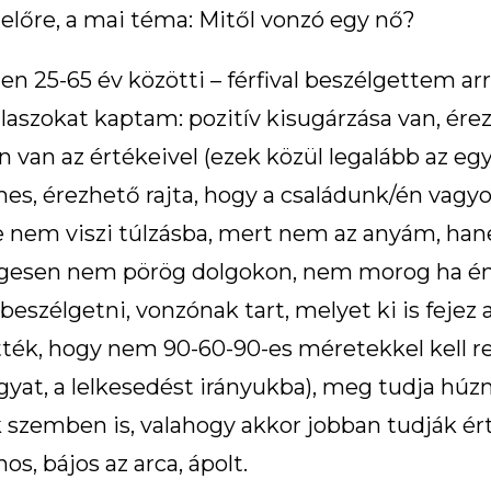
 előre, a mai téma: Mitől vonzó egy nő?
n 25-65 év közötti – férfival beszélgettem arr
 válaszokat kaptam: pozitív kisugárzása van, é
n van az értékeivel (ezek közül legalább az egy
es, érezhető rajta, hogy a családunk/én vagy
 nem viszi túlzásba, mert nem az anyám, han
legesen nem pörög dolgokon, nem morog ha éni
e beszélgetni, vonzónak tart, melyet ki is fej
ették, hogy nem 90-60-90-es méretekkel kell r
yat, a lelkesedést irányukba), meg tudja húzni 
 szemben is, valahogy akkor jobban tudják érté
inos, bájos az arca, ápolt.