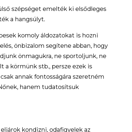
ülső szépséget emelték ki elsődleges
ék a hangsúlyt.
épesek komoly áldozatokat is hozni
elés, önbizalom segítene abban, hogy
adjunk önmagukra, ne sportoljunk, ne
t a körmünk stb., persze ezek is
b csak annak fontosságára szeretném
 Nőnek, hanem tudatosítsuk
ljárok kondizni, odafigyelek az