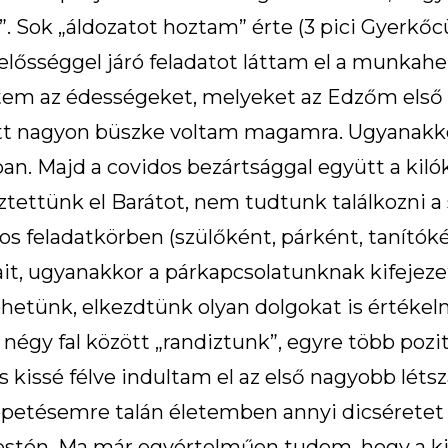
. Sok „áldozatot hoztam” érte (3 pici Gyerkő
elősséggel járó feladatot láttam el a munkah
 az édességeket, melyeket az Edzőm első nap t
tt nagyon büszke voltam magamra. Ugyanakkor
n. Majd a covidos bezártsággal együtt a kilók
tettünk el Barátot, nem tudtunk találkozni a 
os feladatkörben (szülőként, párként, tanító
t, ugyanakkor a párkapcsolatunknak kifejezet
ehetünk, elkezdtünk olyan dolgokat is értékel
négy fal között „randiztunk”, egyre több pozit
s kissé félve indultam el az első nagyobb létsz
etésemre talán életemben annyi dicséretet 
 estén. Ma már egyértelműen tudom, hogy a 