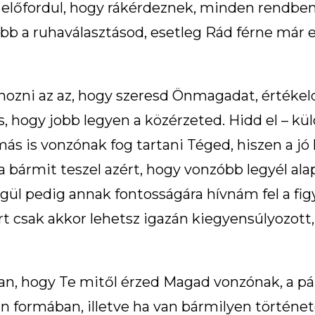
előfordul, hogy rákérdeznek, minden rendben 
obb a ruhaválasztásod, esetleg Rád férne már
hozni az az, hogy szeresd Önmagadat, értékel
 hogy jobb legyen a közérzeted. Hidd el – kül
más is vonzónak fog tartani Téged, hiszen a j
ha bármit teszel azért, hogy vonzóbb legyél 
gül pedig annak fontosságára hívnám fel a fig
ert csak akkor lehetsz igazán kiegyensúlyozott
n, hogy Te mitől érzed Magad vonzónak, a pár
en formában, illetve ha van bármilyen történet