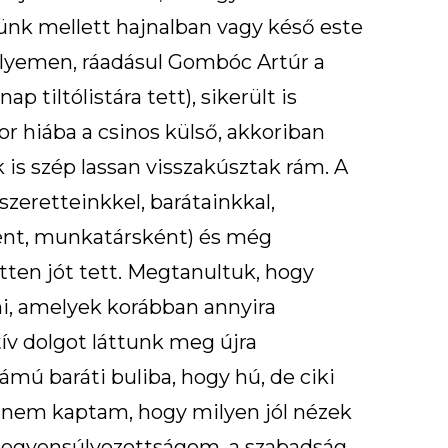
cünk mellett hajnalban vagy késő este
elyemen, ráadásul Gombóc Artúr a
iltólistára tett), sikerült is
 hiába a csinos külső, akkoriban
 is szép lassan visszakúsztak rám. A
szeretteinkkel, barátainkkal,
ként, munkatársként) és még
ten jót tett. Megtanultuk, hogy
ni, amelyek korábban annyira
ív dolgot láttunk meg újra
ámú baráti buliba, hogy hú, de ciki
nem kaptam, hogy milyen jól nézek
kiegyensúlyozottságom, a szabadság