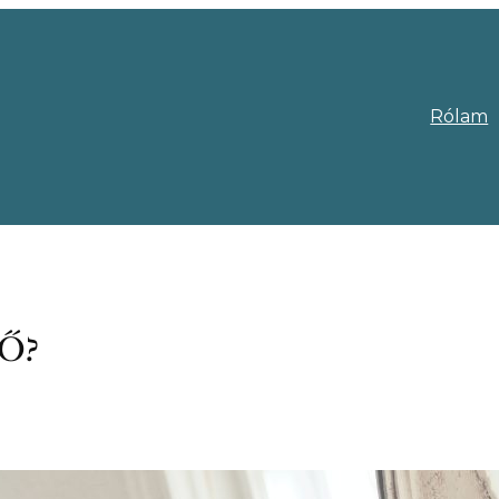
Rólam
Ő?