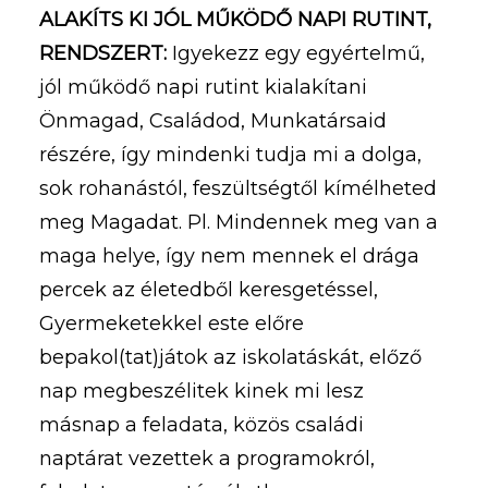
ALAKÍTS KI JÓL MŰKÖDŐ NAPI RUTINT,
RENDSZERT:
Igyekezz egy egyértelmű,
jól működő napi rutint kialakítani
Önmagad, Családod, Munkatársaid
részére, így mindenki tudja mi a dolga,
sok rohanástól, feszültségtől kímélheted
meg Magadat. Pl. Mindennek meg van a
maga helye, így nem mennek el drága
percek az életedből keresgetéssel,
Gyermeketekkel este előre
bepakol(tat)játok az iskolatáskát, előző
nap megbeszélitek kinek mi lesz
másnap a feladata, közös családi
naptárat vezettek a programokról,