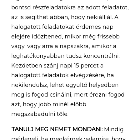
bontsd részfeladatokra az adott feladatot,
az is segíthet abban, hogy nekiálljál. A
halogatott feladatokat érdemes nap
elejére időzítened, mikor még frissebb
vagy, vagy arra a napszakra, amikor a
leghatékonyabban tudsz koncentrálni.
Kezdetben szánj napi 15 percet a
halogatott feladatok elvégzésére, ha
nekilendülsz, lehet együltő helyedben
meg is fogod csinálni, mert érezni fogod
azt, hogy jobb minél előbb
megszabadulni tőle.
TANULJ MEG NEMET MONDANI:
Mindig
mérlegelj, ha megkérnek valamire, hogy