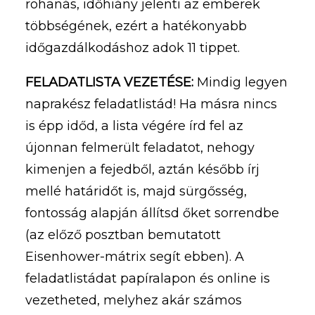
rohanás, időhiány jelenti az emberek
többségének, ezért a hatékonyabb
időgazdálkodáshoz adok 11 tippet.
FELADATLISTA VEZETÉSE:
Mindig legyen
naprakész feladatlistád! Ha másra nincs
is épp időd, a lista végére írd fel az
újonnan felmerült feladatot, nehogy
kimenjen a fejedből, aztán később írj
mellé határidőt is, majd sürgősség,
fontosság alapján állítsd őket sorrendbe
(az előző posztban bemutatott
Eisenhower-mátrix segít ebben). A
feladatlistádat papíralapon és online is
vezetheted, melyhez akár számos