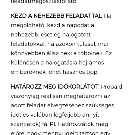
feladatmegosztásról stb.
KEZD A NEHEZEBB FELADATTAL:
Ha
megoldható, kezd a napodat a
nehezebb, esetleg halogatott
feladatokkal, ha azokon túlesel, már
könnyebben állsz neki a többinek. Ez
különösen a halogatásra hajlamos
embereknek lehet hasznos tipp.
HATÁROZZ MEG IDŐKORLÁTOT:
Próbáld
viszonylag reálisan meghatározni az
adott feladat elvégzéséhez szükséges
időt és valóban legfeljebb annyit
szánj(atok) rá. Pl. Határozzátok meg
előre, hogy mennyi ideig tartson egy