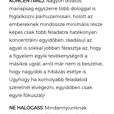
KONCENTRÁLJ:
Nagyon divatos
manapság egyszerre több dologgal is
foglalkozni párhuzamosan, holott az
embereknek mindössze minimális része
képes csak több feladatra hatékonyan
koncentrálni egyidőben, ráadásul az
agyat is sokkal jobban fárasztja az, hogy
a figyelem egyik tevékenységről a
másikra ugrál, arról már nem is beszélve,
hogy nagyobb a hibázás esélye is.
Úgyhogy ha komolyabb feladatod
szeretnél elvégezni, egyidőben csak
egyre fókuszálj!
NE HALOGASS:
Mindannyiunknak