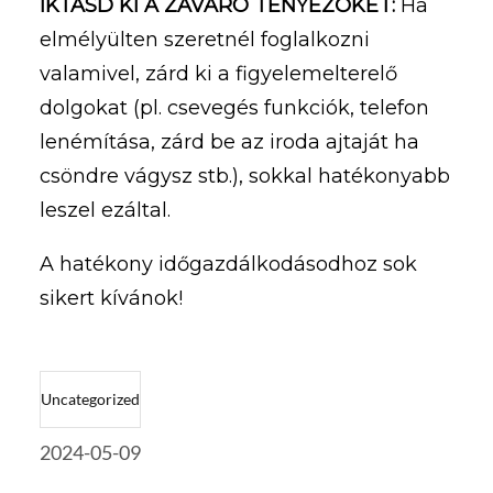
IKTASD KI A ZAVARÓ TÉNYEZŐKET:
Ha
elmélyülten szeretnél foglalkozni
valamivel, zárd ki a figyelemelterelő
dolgokat (pl. csevegés funkciók, telefon
lenémítása, zárd be az iroda ajtaját ha
csöndre vágysz stb.), sokkal hatékonyabb
leszel ezáltal.
A hatékony időgazdálkodásodhoz sok
sikert kívánok!
Uncategorized
2024-05-09