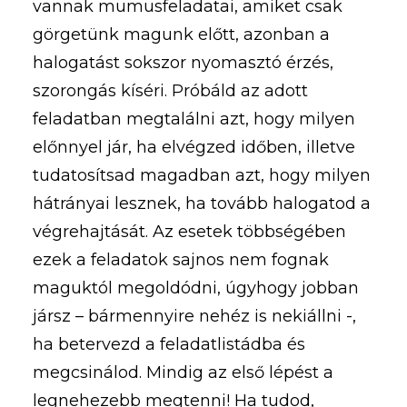
vannak mumusfeladatai, amiket csak
görgetünk magunk előtt, azonban a
halogatást sokszor nyomasztó érzés,
szorongás kíséri. Próbáld az adott
feladatban megtalálni azt, hogy milyen
előnnyel jár, ha elvégzed időben, illetve
tudatosítsad magadban azt, hogy milyen
hátrányai lesznek, ha tovább halogatod a
végrehajtását. Az esetek többségében
ezek a feladatok sajnos nem fognak
maguktól megoldódni, úgyhogy jobban
jársz – bármennyire nehéz is nekiállni -,
ha betervezd a feladatlistádba és
megcsinálod. Mindig az első lépést a
legnehezebb megtenni! Ha tudod,