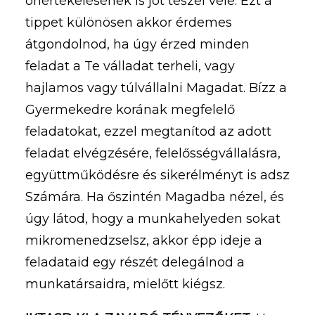
önértékelésének is jót teszel vele. Ezt a
tippet különösen akkor érdemes
átgondolnod, ha úgy érzed minden
feladat a Te válladat terheli, vagy
hajlamos vagy túlvállalni Magadat. Bízz a
Gyermekedre korának megfelelő
feladatokat, ezzel megtanítod az adott
feladat elvégzésére, felelősségvállalásra,
együttműködésre és sikerélményt is adsz
Számára. Ha őszintén Magadba nézel, és
úgy látod, hogy a munkahelyeden sokat
mikromenedzselsz, akkor épp ideje a
feladataid egy részét delegálnod a
munkatársaidra, mielőtt kiégsz.