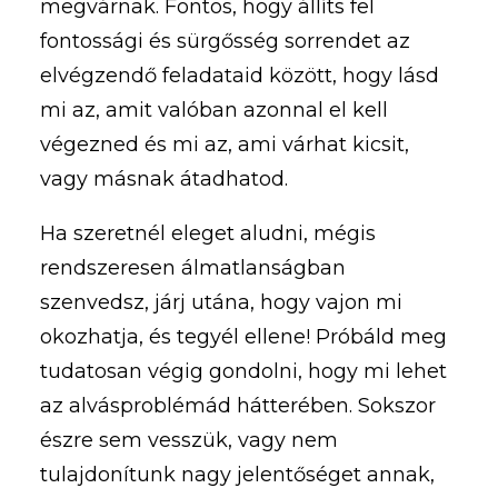
megvárnak. Fontos, hogy állíts fel
fontossági és sürgősség sorrendet az
elvégzendő feladataid között, hogy lásd
mi az, amit valóban azonnal el kell
végezned és mi az, ami várhat kicsit,
vagy másnak átadhatod.
Ha szeretnél eleget aludni, mégis
rendszeresen álmatlanságban
szenvedsz, járj utána, hogy vajon mi
okozhatja, és tegyél ellene! Próbáld meg
tudatosan végig gondolni, hogy mi lehet
az alvásproblémád hátterében. Sokszor
észre sem vesszük, vagy nem
tulajdonítunk nagy jelentőséget annak,