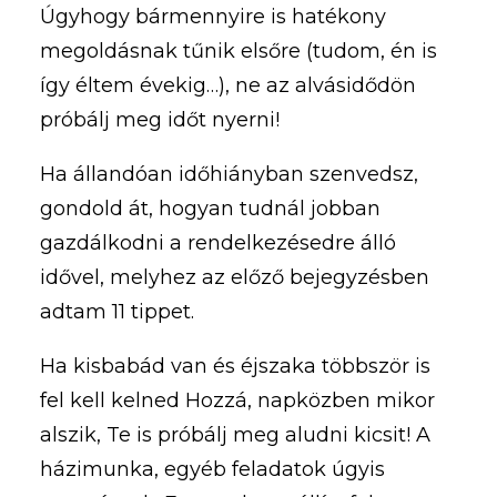
Úgyhogy bármennyire is hatékony
megoldásnak tűnik elsőre (tudom, én is
így éltem évekig…), ne az alvásidődön
próbálj meg időt nyerni!
Ha állandóan időhiányban szenvedsz,
gondold át, hogyan tudnál jobban
gazdálkodni a rendelkezésedre álló
idővel, melyhez az előző bejegyzésben
adtam 11 tippet.
Ha kisbabád van és éjszaka többször is
fel kell kelned Hozzá, napközben mikor
alszik, Te is próbálj meg aludni kicsit! A
házimunka, egyéb feladatok úgyis