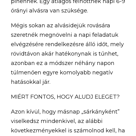
pihennek. Egy átlagos felnőttnek napi 6-9
órányi alvásra van szüksége.
Mégis sokan az alvásidejük rovására
szeretnék megnövelni a napi feladatuk
elvégzésére rendelkezésre álló időt, mely
rövidtávon akár hatékonynak is tűnhet,
azonban ez a módszer néhány napon
túlmenően egyre komolyabb negatív
hatásokkal jár.
MIÉRT FONTOS, HOGY ALUDJ ELEGET?
Azon kívül, hogy másnap „sárkányként”
viselkedsz mindenkivel, az alábbi
következményekkel is számolnod kell, ha