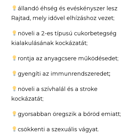
állandó éhség és evéskényszer lesz
Rajtad, mely idővel elhízáshoz vezet;
növeli a 2-es típusú cukorbetegség
kialakulásának kockázatát;
rontja az anyagcsere működésedet;
gyengíti az
immunrendszeredet
;
növeli a szívhalál és a stroke
kockázatát;
gyorsabban öregszik a bőröd emiatt;
csökkenti a szexuális vágyat.