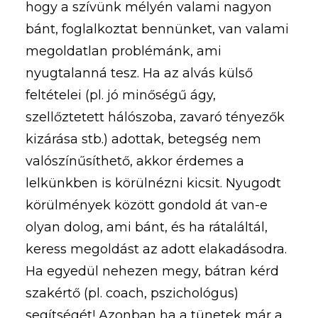
hogy a szívünk mélyén valami nagyon
bánt, foglalkoztat bennünket, van valami
megoldatlan problémánk, ami
nyugtalanná tesz. Ha az alvás külső
feltételei (pl. jó minőségű ágy,
szellőztetett hálószoba, zavaró tényezők
kizárása stb.) adottak, betegség nem
valószínűsíthető, akkor érdemes a
lelkünkben is körülnézni kicsit. Nyugodt
körülmények között gondold át van-e
olyan dolog, ami bánt, és ha rátaláltál,
keress megoldást az adott elakadásodra.
Ha egyedül nehezen megy, bátran kérd
szakértő (pl. coach, pszichológus)
segítségét! Azonban ha a tünetek már a