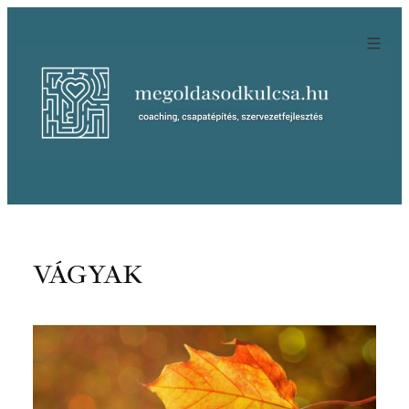
Ugrás
a
tartalomhoz
VÁGYAK