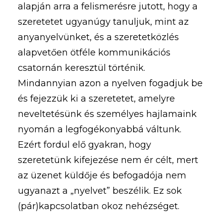
alapján arra a felismerésre jutott, hogy a
szeretetet ugyanúgy tanuljuk, mint az
anyanyelvünket, és a szeretetközlés
alapvetően ötféle kommunikációs
csatornán keresztül történik.
Mindannyian azon a nyelven fogadjuk be
és fejezzük ki a szeretetet, amelyre
neveltetésünk és személyes hajlamaink
nyomán a legfogékonyabbá váltunk.
Ezért fordul elő gyakran, hogy
szeretetünk kifejezése nem ér célt, mert
az üzenet küldője és befogadója nem
ugyanazt a „nyelvet” beszélik. Ez sok
(pár)kapcsolatban okoz nehézséget.