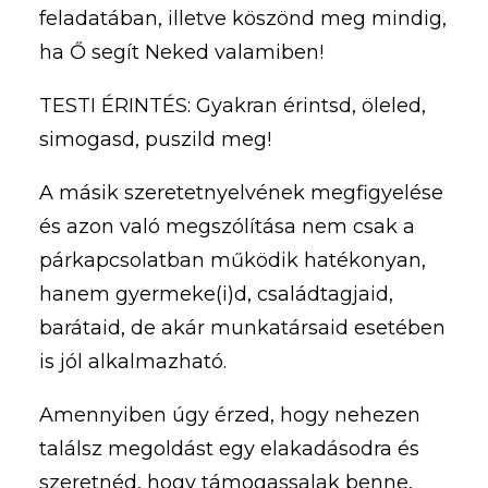
feladatában, illetve köszönd meg mindig,
ha Ő segít Neked valamiben!
TESTI ÉRINTÉS: Gyakran érintsd, öleled,
simogasd, puszild meg!
A másik szeretetnyelvének megfigyelése
és azon való megszólítása nem csak a
párkapcsolatban működik hatékonyan,
hanem gyermeke(i)d, családtagjaid,
barátaid, de akár munkatársaid esetében
is jól alkalmazható.
Amennyiben úgy érzed, hogy nehezen
találsz megoldást egy elakadásodra és
szeretnéd, hogy támogassalak benne,