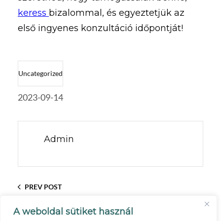
keress
bizalommal, és egyeztetjük az
első ingyenes konzultáció időpontját!
Uncategorized
2023-09-14
Admin
PREV POST
ISMERED A MÁSIK IGÉNYEIT,
A weboldal sütiket használ