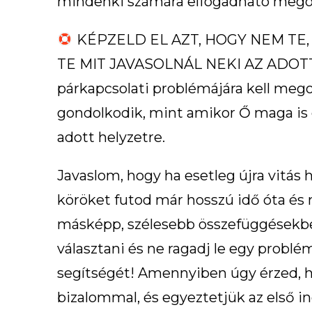
mindenki számára elfogadható megold
KÉPZELD EL AZT, HOGY NEM TE,
TE MIT JAVASOLNÁL NEKI AZ ADOTT S
párkapcsolati problémájára kell meg
gondolkodik, mint amikor Ő maga is ér
adott helyzetre.
Javaslom, hogy ha esetleg újra vitás
köröket futod már hosszú idő óta és 
másképp, szélesebb összefüggésekben
választani és ne ragadj le egy probl
segítségét! Amennyiben úgy érzed, 
bizalommal, és egyeztetjük az első i