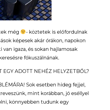
litek még
- köztetek is előfordulnak
mások képesek akár órákon, napokon
i van igaza, és sokan hajlamosak
keresésre fókuszálnának.
AT EGY ADOTT NEHÉZ HELYZETBŐL?
ÁRA! Sok esetben hideg fejjel,
reveszünk, mint korábban, jó eséllyel
olni, könnyebben tudunk egy