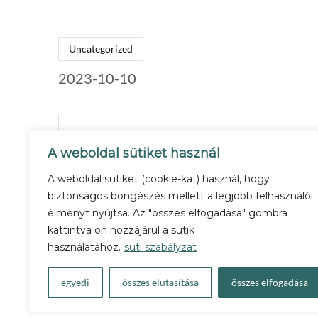
Uncategorized
2023-10-10
Admin
A weboldal sütiket használ
A weboldal sütiket (cookie-kat) használ, hogy
biztonságos böngészés mellett a legjobb felhasználói
élményt nyújtsa. Az "összes elfogadása" gombra
kattintva ön hozzájárul a sütik
PREV POST
használatához.
süti szabályzat
A PÁRKAPCSOLAT VITAMINJ
egyedi
összes elutasítása
összes elfogadása