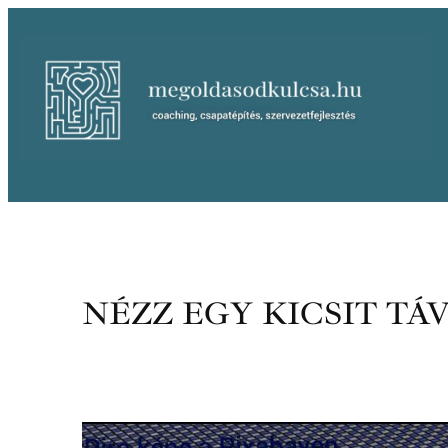
Ugrás
a
tartalomhoz
NÉZZ EGY KICSIT T