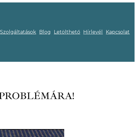
Szolgáltatások
Blog
Letölthető
Hírlevél
Kapcsolat
 PROBLÉMÁRA!