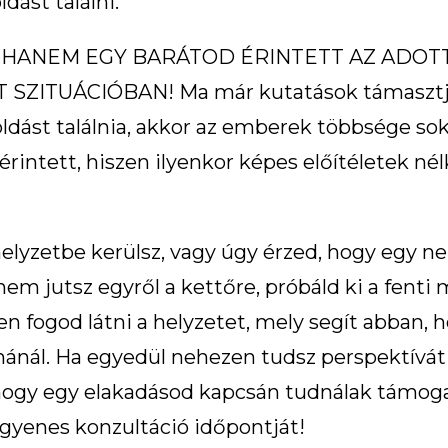
ást találni.
 HANEM EGY BARÁTOD ÉRINTETT AZ ADOTT
ZITUÁCIÓBAN! Ma már kutatások támasztják
oldást találnia, akkor az emberek többsége s
intett, hiszen ilyenkor képes előítéletek nél
 helyzetbe kerülsz, vagy úgy érzed, hogy egy 
nem jutsz egyről a kettőre, próbáld ki a fen
 fogod látni a helyzetet, mely segít abban, 
émánál. Ha egyedül nehezen tudsz perspektívát
hogy egy elakadásod kapcsán tudnálak támo
ngyenes konzultáció időpontját!