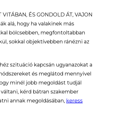
 VITÁBAN, ÉS GONDOLD ÁT, VAJON
 alá, hogy ha valakinek más
okkal bölcsebben, megfontoltabban
kül, sokkal objektívebben ránézni az
nehéz szituáció kapcsán ugyanazokat a
ti módszereket és meglátod mennyivel
hogy minél jobb megoldást tudjál
 váltani, kérd bátran szakember
gatni annak megoldásában,
keress