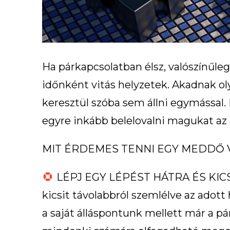
Ha párkapcsolatban élsz, valószínűle
időnként vitás helyzetek. Akadnak o
keresztül szóba sem állni egymással.
egyre inkább belelovalni magukat az
MIT ÉRDEMES TENNI EGY MEDDŐ V
LÉPJ EGY LÉPÉST HÁTRA ÉS KICS
kicsit távolabbról szemlélve az adott
a saját álláspontunk mellett már a 