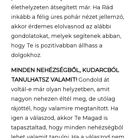
élethelyzeten átsegített már. Ha Rád
inkább a félig üres pohár nézet jellemző,
akkor érdemes elolvasnod az alábbi
gondolatokat, melyek segítenek abban,
hogy Te is pozitívabban állhass a
dolgokhoz.
MINDEN NEHÉZSÉGBŐL, KUDARCBÓL
TANULHATSZ VALAMIT!
Gondold át
voltál-e már olyan helyzetben, amit
nagyon nehezen éltél meg, de utólag
rájöttél, hogy valamire megtanított. Ha
igen a válaszod, akkor Te Magad is
tapasztaltad, hogy minden nehézségből
lehet valamit tanulni. Ha a válaszod nem,