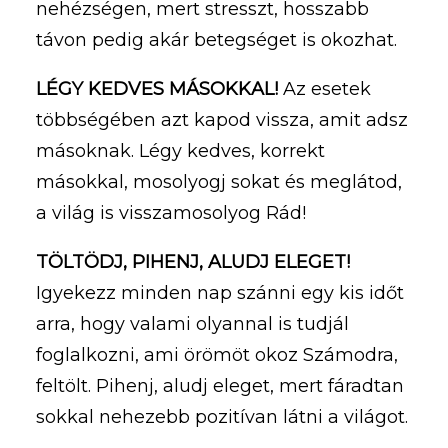
nehézségen, mert stresszt, hosszabb
távon pedig akár betegséget is okozhat.
LÉGY KEDVES MÁSOKKAL!
Az esetek
többségében azt kapod vissza, amit adsz
másoknak. Légy kedves, korrekt
másokkal, mosolyogj sokat és meglátod,
a világ is visszamosolyog Rád!
TÖLTÖDJ, PIHENJ, ALUDJ ELEGET!
Igyekezz minden nap szánni egy kis időt
arra, hogy valami olyannal is tudjál
foglalkozni, ami örömöt okoz Számodra,
feltölt. Pihenj, aludj eleget, mert fáradtan
sokkal nehezebb pozitívan látni a világot.