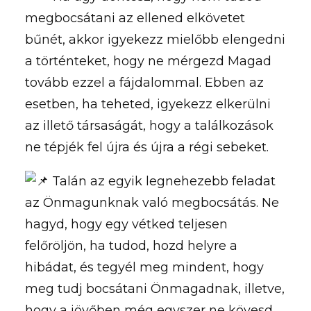
megbocsátani az ellened elkövetet
bűnét, akkor igyekezz mielőbb elengedni
a történteket, hogy ne mérgezd Magad
tovább ezzel a fájdalommal. Ebben az
esetben, ha teheted, igyekezz elkerülni
az illető társaságát, hogy a találkozások
ne tépjék fel újra és újra a régi sebeket.
Talán az egyik legnehezebb feladat
az Önmagunknak való megbocsátás. Ne
hagyd, hogy egy vétked teljesen
felőröljön, ha tudod, hozd helyre a
hibádat, és tegyél meg mindent, hogy
meg tudj bocsátani Önmagadnak, illetve,
hogy a jövőben még egyszer ne kövesd