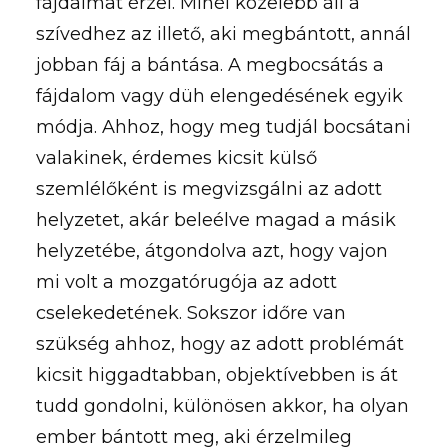
fájdalmat érzel. Minél közelebb áll a
szívedhez az illető, aki megbántott, annál
jobban fáj a bántása. A megbocsátás a
fájdalom vagy düh elengedésének egyik
módja. Ahhoz, hogy meg tudjál bocsátani
valakinek, érdemes kicsit külső
szemlélőként is megvizsgálni az adott
helyzetet, akár beleélve magad a másik
helyzetébe, átgondolva azt, hogy vajon
mi volt a mozgatórugója az adott
cselekedetének. Sokszor időre van
szükség ahhoz, hogy az adott problémát
kicsit higgadtabban, objektívebben is át
tudd gondolni, különösen akkor, ha olyan
ember bántott meg, aki érzelmileg