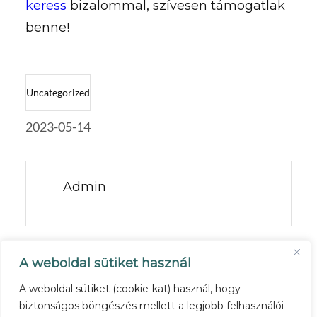
keress
bizalommal, szívesen támogatlak
benne!
Uncategorized
2023-05-14
Admin
PREV POST
A weboldal sütiket használ
VAJON TE JÓL TUDSZ SEGÍTENI
A weboldal sütiket (cookie-kat) használ, hogy
biztonságos böngészés mellett a legjobb felhasználói
MÁSOKNAK?