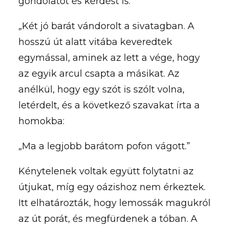
gondolatot és kérdést is.
„Két jó barát vándorolt a sivatagban. A
hosszú út alatt vitába keveredtek
egymással, aminek az lett a vége, hogy
az egyik arcul csapta a másikat. Az
anélkül, hogy egy szót is szólt volna,
letérdelt, és a következő szavakat írta a
homokba:
„Ma a legjobb barátom pofon vágott.”
Kénytelenek voltak együtt folytatni az
útjukat, míg egy oázishoz nem érkeztek.
Itt elhatározták, hogy lemossák magukról
az út porát, és megfürdenek a tóban. A