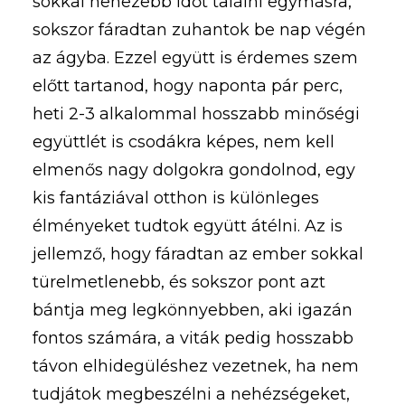
sokkal nehezebb időt találni egymásra,
sokszor fáradtan zuhantok be nap végén
az ágyba. Ezzel együtt is érdemes szem
előtt tartanod, hogy naponta pár perc,
heti 2-3 alkalommal hosszabb minőségi
együttlét is csodákra képes, nem kell
elmenős nagy dolgokra gondolnod, egy
kis fantáziával otthon is különleges
élményeket tudtok együtt átélni. Az is
jellemző, hogy fáradtan az ember sokkal
türelmetlenebb, és sokszor pont azt
bántja meg legkönnyebben, aki igazán
fontos számára, a viták pedig hosszabb
távon elhidegüléshez vezetnek, ha nem
tudjátok megbeszélni a nehézségeket,