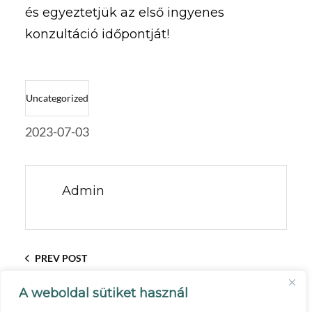
és egyeztetjük az első ingyenes
konzultáció időpontját!
Uncategorized
2023-07-03
Admin
PREV POST
AZ ÉREMNEK KÉT OLDALA VAN
A weboldal sütiket használ