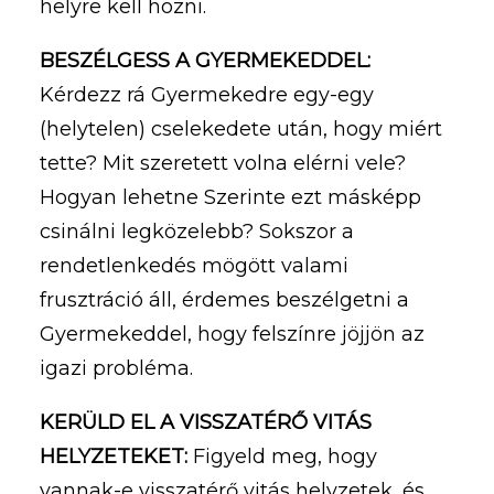
helyre kell hozni.
BESZÉLGESS A GYERMEKEDDEL:
Kérdezz rá Gyermekedre egy-egy
(helytelen) cselekedete után, hogy miért
tette? Mit szeretett volna elérni vele?
Hogyan lehetne Szerinte ezt másképp
csinálni legközelebb? Sokszor a
rendetlenkedés mögött valami
frusztráció áll, érdemes beszélgetni a
Gyermekeddel, hogy felszínre jöjjön az
igazi probléma.
KERÜLD EL A VISSZATÉRŐ VITÁS
HELYZETEKET:
Figyeld meg, hogy
vannak-e visszatérő vitás helyzetek, és