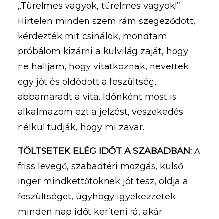
„Türelmes vagyok, türelmes vagyok!”.
Hirtelen minden szem rám szegeződött,
kérdezték mit csinálok, mondtam
próbálom kizárni a külvilág zaját, hogy
ne halljam, hogy vitatkoznak, nevettek
egy jót és oldódott a feszültség,
abbamaradt a vita. Időnként most is
alkalmazom ezt a jelzést, veszekedés
nélkül tudják, hogy mi zavar.
TÖLTSETEK ELÉG IDŐT A SZABADBAN:
A
friss levegő, szabadtéri mozgás, külső
inger mindkettőtöknek jót tesz, oldja a
feszültséget, úgyhogy igyekezzetek
minden nap időt keríteni rá, akár