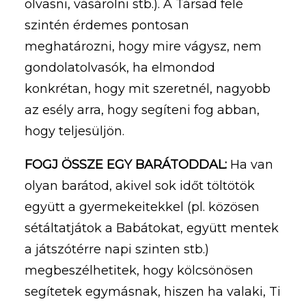
olvasni, vásárolni stb.). A Társad felé
szintén érdemes pontosan
meghatározni, hogy mire vágysz, nem
gondolatolvasók, ha elmondod
konkrétan, hogy mit szeretnél, nagyobb
az esély arra, hogy segíteni fog abban,
hogy teljesüljön.
FOGJ ÖSSZE EGY BARÁTODDAL:
Ha van
olyan barátod, akivel sok időt töltötök
együtt a gyermekeitekkel (pl. közösen
sétáltatjátok a Babátokat, együtt mentek
a játszótérre napi szinten stb.)
megbeszélhetitek, hogy kölcsönösen
segítetek egymásnak, hiszen ha valaki, Ti