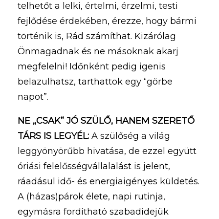
telhetőt a lelki, értelmi, érzelmi, testi
fejlődése érdekében, érezze, hogy bármi
történik is, Rád számíthat. Kizárólag
Önmagadnak és ne másoknak akarj
megfelelni! Időnként pedig igenis
belazulhatsz, tarthattok egy “görbe
napot”.
NE „CSAK” JÓ SZÜLŐ, HANEM SZERETŐ
TÁRS IS LEGYÉL:
A szülőség a világ
leggyönyörűbb hivatása, de ezzel együtt
óriási felelősségvállalalást is jelent,
ráadásul idő- és energiaigényes küldetés.
A (házas)párok élete, napi rutinja,
egymásra fordítható szabadidejük