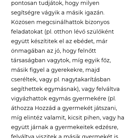
pontosan tudjátok, hogy milyen
segítségre vágyik a másik igazán.
Közösen megcsinálhattok bizonyos
feladatokat (pl. otthon lévő szülőként
együtt készítitek el az ebédet, már
önmagában az jó, hogy felnőtt
társaságban vagytok, míg egyik főz,
másik figyel a gyerekekre, majd
cseréltek, vagy pl. nagytakarításban
segíthettek egymásnak), vagy felváltva
vigyázhattok egymás gyermekére (pl.
áthozza Hozzád a gyermekét játszani,
míg elintéz valamit, kicsit pihen, vagy ha
együtt járnak a gyermekeitek edzésre,
felváltva viszitek a másik gyermekét is,