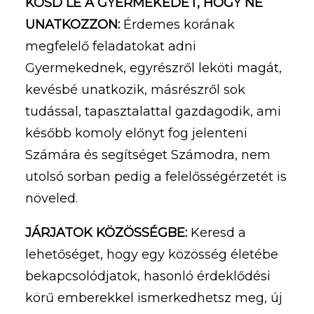
KÖSD LE A GYERMEKEDET, HOGY NE
UNATKOZZON:
Érdemes korának
megfelelő feladatokat adni
Gyermekednek, egyrészről leköti magát,
kevésbé unatkozik, másrészről sok
tudással, tapasztalattal gazdagodik, ami
később komoly előnyt fog jelenteni
Számára és segítséget Számodra, nem
utolsó sorban pedig a felelősségérzetét is
növeled.
JÁRJATOK KÖZÖSSÉGBE:
Keresd a
lehetőséget, hogy egy közösség életébe
bekapcsolódjatok, hasonló érdeklődési
körű emberekkel ismerkedhetsz meg, új