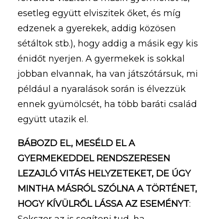
esetleg együtt elviszitek őket, és míg
edzenek a gyerekek, addig közösen
sétáltok stb.), hogy addig a másik egy kis
énidőt nyerjen. A gyermekek is sokkal
jobban elvannak, ha van játszótársuk, mi
például a nyaralások során is élvezzük
ennek gyümölcsét, ha több baráti család
együtt utazik el.
BÁBOZD EL, MESÉLD EL A
GYERMEKEDDEL RENDSZERESEN
LEZAJLÓ VITÁS HELYZETEKET, DE ÚGY
MINTHA MÁSRÓL SZÓLNA A TÖRTÉNET,
HOGY KÍVÜLRŐL LÁSSA AZ ESEMÉNYT
:
Sokszor az is segíteni tud, ha