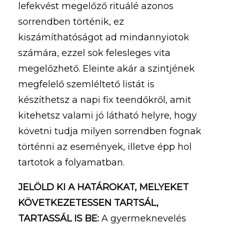
lefekvést megelőző rituálé azonos
sorrendben történik, ez
kiszámíthatóságot ad mindannyiotok
számára, ezzel sok felesleges vita
megelőzhető. Eleinte akár a szintjének
megfelelő szemléltető listát is
készíthetsz a napi fix teendőkről, amit
kitehetsz valami jó látható helyre, hogy
követni tudja milyen sorrendben fognak
történni az események, illetve épp hol
tartotok a folyamatban.
JELÖLD KI A HATÁROKAT, MELYEKET
KÖVETKEZETESSEN TARTSÁL,
TARTASSÁL IS BE:
A gyermeknevelés