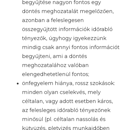
begyűjtése nagyon fontos egy
döntés meghozatalát megelőzően,
azonban a feleslegesen
összegyűjtött információk időrabló
tényezők, úgyhogy igyekezzünk
mindig csak annyi fontos információt
begyűjteni, ami a döntés
meghozatalához valóban
elengedhetetlenül fontos;
önfegyelem hiánya, rossz szokások:
minden olyan cselekvés, mely
céltalan, vagy adott esetben káros,
az felesleges időrabló tényezőnek
minősül (pl. céltalan nassolás és
kütyüzés, pletyizés munkaidőben