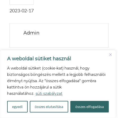
2023-02-17
Admin
A weboldal sütiket használ
PREV POST
A weboldal sütiket (cookie-kat) használ, hogy
ÚGY SZERESD, AHOGY
biztonságos böngészés mellett a legjobb felhasználói
SZERETNÉ, HOGY SZERESSED…
élményt nyújtsa. Az "összes elfogadása" gombra
kattintva ön hozzájárul a sütik
használatához.
süti szabályzat
NEXT POST
A HATÉKONY
egyedi
összes elutasítása
összes elfogadása
IDŐGAZDÁLKODÁS KULCSA 7.