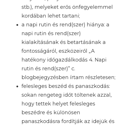
stb.), melyeket erős önfegyelemmel
kordában lehet tartani;
a napi rutin és rend(szer) hiánya: a
napi rutin és rend(szer)
kialakításának és betartásának a
fontosságáról, eszközeiről „A
hatékony időgazdálkodás 4. Napi
rutin és rend(szer)” c.
blogbejegyzésben írtam részletesen;
felesleges beszéd és panaszkodás:
sokan rengeteg időt töltenek azzal,
hogy tettek helyet felesleges
beszédre és különösen
panaszkodásra fordítják az idejük és