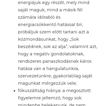
energiájuk egy részét, mely mind
saját maguk, mind a másik fél
számára időrabló és
energiacsökkentő hatással bír,
próbáljuk szem előtt tartani azt a
közmondásunkat, hogy „Sok
beszédnek, sok az alja”, valamint azt,
hogy a negatív gondolatoknak,
rendszeres panaszkodásnak káros
hatása van a hangulatunkra,
szervezetünkre, gyakorlatilag saját
magunkat mérgezzük vele;
fókuszáltság hiánya: a megosztott
figyelemre jellemző, hogy sok
mindenbe belekapunk, de nem