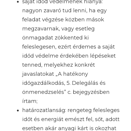
saját időd védelmének hiánya:
nagyon zavaró tud lenni, ha egy
feladat végzése közben mások
megzavarnak, vagy esetleg
önmagadat zökkented ki
feleslegesen, ezért érdemes a saját
időd védelme érdekében lépéseket
tenned, melyekhez konkrét
javaslatokat „A hatékony
időgazdálkodás, 5. Delegálás és
önmenedzselés” c. bejegyzésben
írtam;
határozatlanság: rengeteg felesleges
időt és energiát emészt fel, sőt, adott
esetben akár anyagi kárt is okozhat