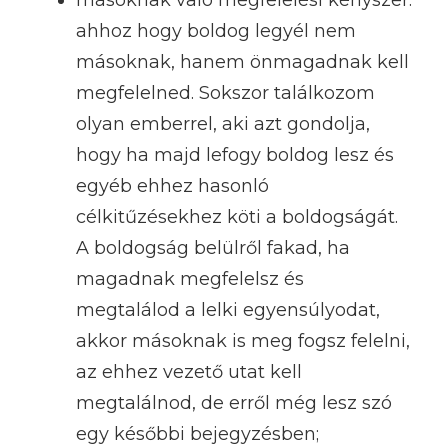
másoknak való megfelelési kényszer:
ahhoz hogy boldog legyél nem
másoknak, hanem önmagadnak kell
megfelelned. Sokszor találkozom
olyan emberrel, aki azt gondolja,
hogy ha majd lefogy boldog lesz és
egyéb ehhez hasonló
célkitűzésekhez köti a boldogságát.
A boldogság belülről fakad, ha
magadnak megfelelsz és
megtalálod a lelki egyensúlyodat,
akkor másoknak is meg fogsz felelni,
az ehhez vezető utat kell
megtalálnod, de erről még lesz szó
egy későbbi bejegyzésben;