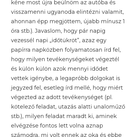
kéne most újra beülnöm az autóba és
visszamenni ugyanoda elintézni valamit,
ahonnan épp megjöttem, újabb mínusz 1
óra stb.). Javaslom, hogy pár napig
vezessél napi „időtükröt”, azaz egy
papírra napközben folyamatosan írd fel,
hogy milyen tevékenységeket végeztél
és külön külön azok mennyi idődet
vettek igénybe, a legapróbb dolgokat is
jegyzed fel, esetleg írd mellé, hogy miért
végezted az adott tevékenységet (pl.
kötelező feladat, utazás alatti unaloműző
stb.), milyen feladat maradt ki, aminek
elvégzése fontos lett volna aznap
számodra, mi volt ennek az oka és ebbe