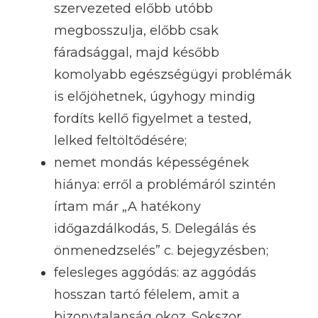
szervezeted előbb utóbb
megbosszulja, előbb csak
fáradsággal, majd később
komolyabb egészségügyi problémák
is előjöhetnek, úgyhogy mindig
fordíts kellő figyelmet a tested,
lelked feltöltődésére;
nemet mondás képességének
hiánya: erről a problémáról szintén
írtam már „A hatékony
időgazdálkodás, 5. Delegálás és
önmenedzselés” c. bejegyzésben;
felesleges aggódás: az aggódás
hosszan tartó félelem, amit a
bizonytalanság okoz. Sokszor