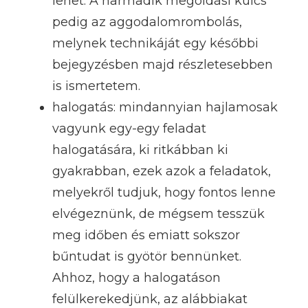
lehet. A harmadik megoldási kulcs
pedig az aggodalomrombolás,
melynek technikáját egy későbbi
bejegyzésben majd részletesebben
is ismertetem.
halogatás: mindannyian hajlamosak
vagyunk egy-egy feladat
halogatására, ki ritkábban ki
gyakrabban, ezek azok a feladatok,
melyekről tudjuk, hogy fontos lenne
elvégeznünk, de mégsem tesszük
meg időben és emiatt sokszor
bűntudat is gyötör bennünket.
Ahhoz, hogy a halogatáson
felülkerekedjünk, az alábbiakat