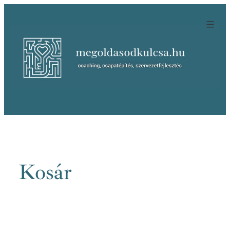
Ugrás
a
tartalomhoz
Kosár
[woocommerce_cart]